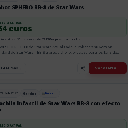
obot SPHERO BB-8 de Star Wars
RECIO ACTUAL
64 euros
cio visto el 31 de marzo de 2019
Ver precio actual →
ot SPHERO BB-8 de Star Wars Actualizado: el robot en su versión
ndard de Star Wars – BB-8 a precio chollo, preciazo para los fans de...
Ver oferta
+ Leer más
22 Feb 2017
Gaming
Amazon
blicado el
chila Infantil de Star Wars BB-8 con efecto
D
RECIO ACTUAL