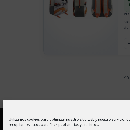
Pre
Moc
del
✓ Y
Copyright © 2026 |
Aviso Legal
|
Política de
Utilizamos cookies para optimizar nuestro sitio web y nuestro servicio. Co
recopilamos datos para fines publicitarios y analíticos.
En ChollitosChollazos.com participamos en progr