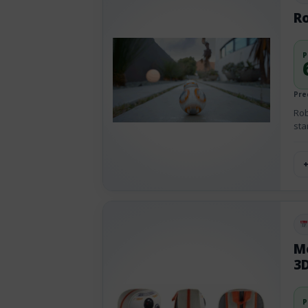
R
P
Pre
Rob
sta
Pu
Mo
3
P