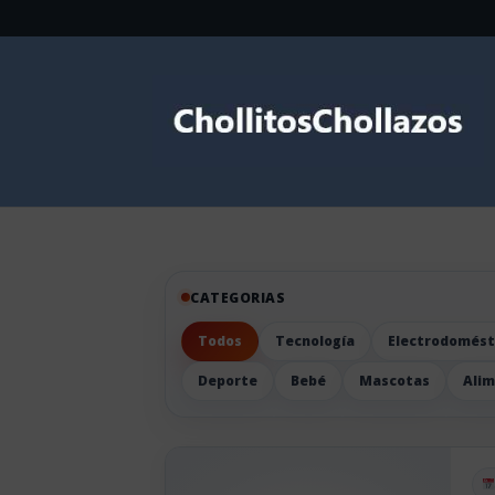
CATEGORIAS
Todos
Tecnología
Electrodomést
Deporte
Bebé
Mascotas
Ali
Pu