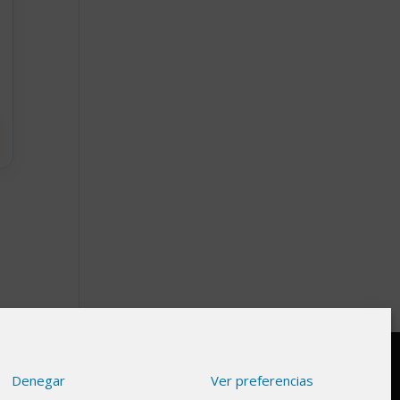
Denegar
Ver preferencias
gnifica que si haces clic en algunos de nuestros