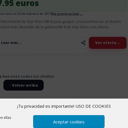
7.95 euros
cio visto el 22 de febrero de 2017
Ver precio actual →
hila Infantil de Star Wars BB-8 ¡Que guapo!, una mochila con el diseño
 robot más divertido de la galaxia BB-8 de Star Wars con efecto...
Ver oferta
+ Leer más
a has visto todos los chollos
↑ Volver arriba
¡Tu privacidad es importante! USO DE COOKIES
 cookies
|
Política de Privacidad
|
Sobre nosotros
n ellas
Aceptar cookies
amas de afiliación de AliExpress, Amazon y otras plataformas. Esto si