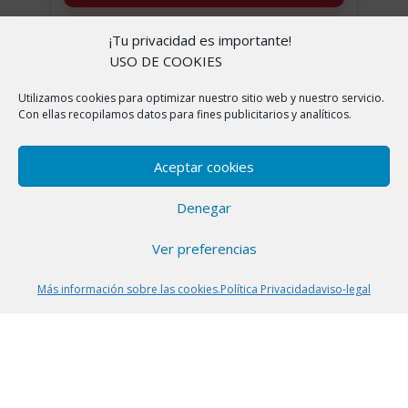
+ Leer más
¡Tu privacidad es importante!
USO DE COOKIES
Utilizamos cookies para optimizar nuestro sitio web y nuestro servicio.
-38%
Con ellas recopilamos datos para fines publicitarios y analíticos.
Aceptar cookies
Denegar
Ver preferencias
Más información sobre las cookies.
Política Privacidad
aviso-legal
PRECIO ACTUAL
39.99 euros
64,99€
ANTES
LEGO Disney Stitch con figura para
exponer