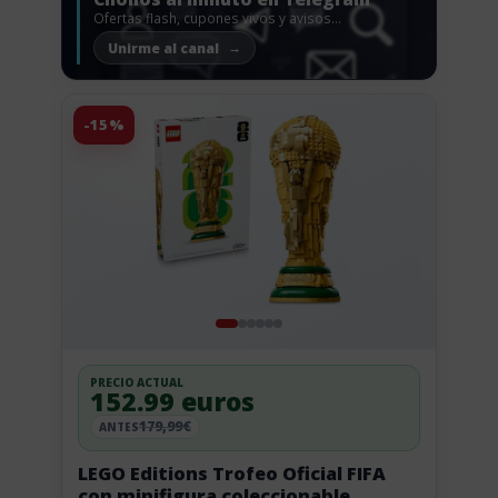
Ofertas flash, cupones vivos y avisos
antes de que vuelen.
Unirme al canal
-15%
PRECIO ACTUAL
152.99 euros
179,99€
ANTES
LEGO Editions Trofeo Oficial FIFA
con minifigura coleccionable