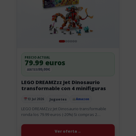
PRECIO ACTUAL
79.99 euros
99,99€
ANTES
LEGO DREAMZzz Jet Dinosaurio
transformable con 4 minifiguras
Juguetes
13 Jul 2026
Amazon
Publicado el
LEGO DREAMZzz Jet Dinosaurio transformable
ronda los 79.99 euros (-20%) Si compras 2
unidades, la promo de Amazon deja cada una en
4,44 €, con un...
Ver oferta