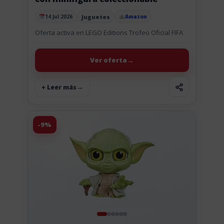
Juguetes
14 Jul 2026
Amazon
Publicado el
Oferta activa en LEGO Editions Trofeo Oficial FIFA
Ver oferta
+ Leer más
-9%