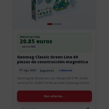
PRECIO ACTUAL
20.85 euros
40€
ANTES
Geomag Classic Green Line 60
piezas de construcción magnética
Juguetes
1 Ago 2026
Amazon
Publicado el
Geomag de 60 piezas con rebaja del 57%: chollo
curioso Por 20,85 € te llevas este Geomag Classic
Green Line de 60 piezas, y la rebaja...
Ver oferta