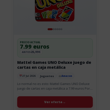
PRECIO ACTUAL
7.99 euros
25,99€
ANTES
Mattel Games UNO Deluxe juego de
cartas en caja metálica
Juguetes
27 Jul 2026
Amazon
Publicado el
Lo normal no es esto: Mattel Games UNO Deluxe
juego de cartas en caja metálica a 7.99 euros Por
7,99 € te llevas el UNO Deluxe...
Ver oferta