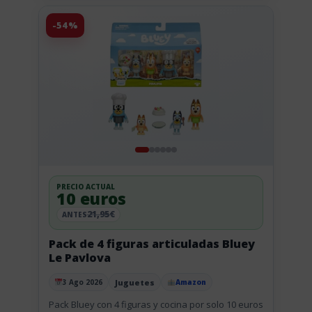
-54%
PRECIO ACTUAL
10 euros
21,95€
ANTES
Pack de 4 figuras articuladas Bluey
Le Pavlova
Juguetes
3 Ago 2026
Amazon
Publicado el
Pack Bluey con 4 figuras y cocina por solo 10 euros