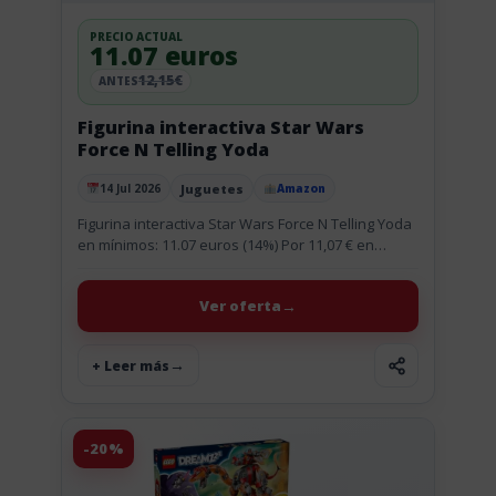
PRECIO ACTUAL
11.07 euros
12,15€
ANTES
Figurina interactiva Star Wars
Force N Telling Yoda
Juguetes
14 Jul 2026
Amazon
Publicado el
Figurina interactiva Star Wars Force N Telling Yoda
en mínimos: 11.07 euros (14%) Por 11,07 € en
Amazon te llevas la figurina interactiva Star Wars
Force...
Ver oferta
+ Leer más
-20%