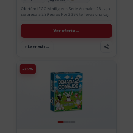
Publicado el
Ofertón: LEGO Minifigures Serie Animales 28, caja
sorpresa a 2.39 euros Por 2,39 € te llevas una caja
sorpresa de LEGO Minifigures Serie Animales 28,
con...
Ver oferta
+ Leer más
-25%