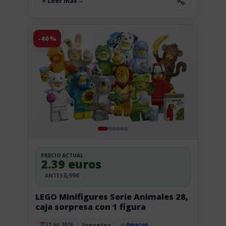
+ Leer más
-40%
PRECIO ACTUAL
2.39 euros
3,99€
ANTES
LEGO Minifigures Serie Animales 28,
caja sorpresa con 1 figura
Juguetes
31 Jul 2026
Amazon