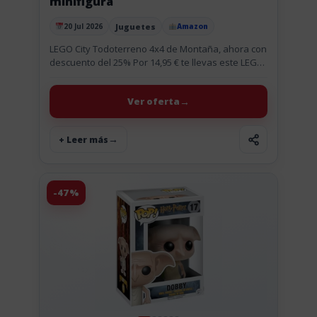
minifigura
Juguetes
20 Jul 2026
Amazon
Publicado el
LEGO City Todoterreno 4x4 de Montaña, ahora con
descuento del 25% Por 14,95 € te llevas este LEGO
City Todoterreno 4x4 de Montaña, que además
viene...
Ver oferta
+ Leer más
-47%