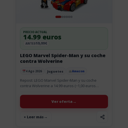
PRECIO ACTUAL
14.99 euros
19,99€
ANTES
LEGO Marvel Spider-Man y su coche
contra Wolverine
Juguetes
4 Ago 2026
Amazon
Publicado el
Repost: LEGO Marvel Spider-Man y su coche
contra Wolverine a 14.99 euros (−1,00 euros
respecto a los 15.99 euros del 18 Jun) Nueva
bajada (04 Ago):...
Ver oferta
+ Leer más