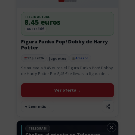
PRECIO ACTUAL
8.45 euros
16€
ANTES
Figura Funko Pop! Dobby de Harry
Potter
Juguetes
17 Jul 2026
Amazon
Publicado el
Se mueve a 8.45 euros el Figura Funko Pop! Dobby
de Harry Potter Por 8,45 € te llevas la figura de
vinilo de Dobby de Harry...
Ver oferta
+ Leer más
×
TELEGRAM
Chollos al minuto en Telegram