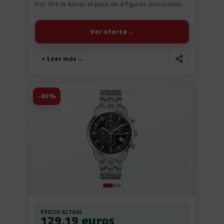
Por 10 € te llevas el pack de 4 figuras articuladas
de Bluey Le Pavlova....
Ver oferta
+ Leer más
-40%
PRECIO ACTUAL
129.19 euros