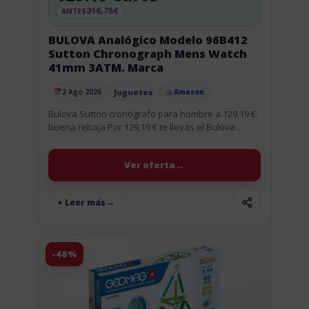
216,75€
ANTES
BULOVA Analógico Modelo 96B412
Sutton Chronograph Mens Watch
41mm 3ATM. Marca
Juguetes
2 Ago 2026
Amazon
Publicado el
Bulova Sutton cronógrafo para hombre a 129,19 €:
buena rebaja Por 129,19 € te llevas el Bulova
Sutton Chronograph 96B412, y la rebaja es del
40%....
Ver oferta
+ Leer más
-48%