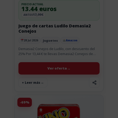
PRECIO ACTUAL
13.44 euros
17,99€
ANTES
Juego de cartas Ludilo Demasia2
Conejos
Juguetes
28 Jul 2026
Amazon
Publicado el
Demasia2 Conejos de Ludilo, con descuento del
25% Por 13,44 € te llevas Demasia2 Conejos de
Ludilo, un juego de cartas con dados y partidas
rápidas...
Ver oferta
+ Leer más
-69%