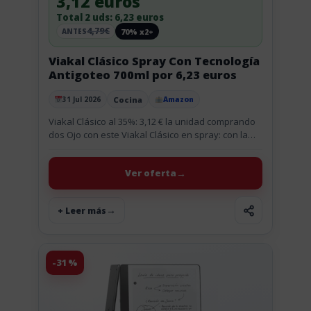
3,12 euros
Total 2 uds: 6,23 euros
4,79€
70% x2+
ANTES
Viakal Clásico Spray Con Tecnología
Antigoteo 700ml por 6,23 euros
Cocina
31 Jul 2026
Amazon
Publicado el
Viakal Clásico al 35%: 3,12 € la unidad comprando
dos Ojo con este Viakal Clásico en spray: con la
promo de Amazon, si compras 2 o...
Ver oferta
+ Leer más
-31%