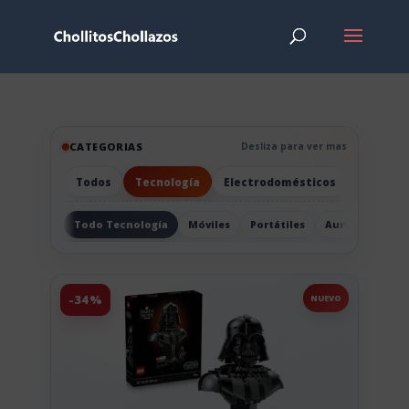
CATEGORIAS
Desliza para ver mas
Todos
Tecnología
Electrodomésticos
Hogar
Todo Tecnología
Móviles
Portátiles
Auriculares
-34%
NUEVO