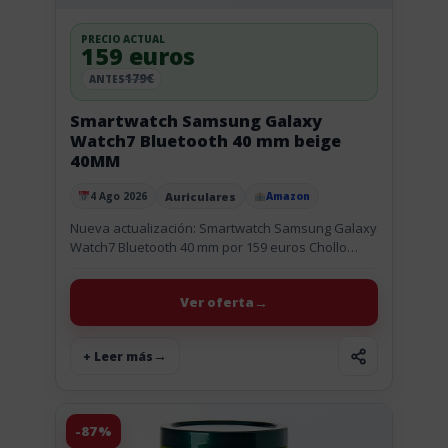
PRECIO ACTUAL
159 euros
179€
ANTES
Smartwatch Samsung Galaxy
Watch7 Bluetooth 40 mm beige
40MM
Auriculares
4 Ago 2026
Amazon
Publicado el
Nueva actualización: Smartwatch Samsung Galaxy
Watch7 Bluetooth 40 mm por 159 euros Chollo
actualizado (04 Ago): disponible de nuevo por 159
euros. Por 159 € te...
Ver oferta
+ Leer más
-87%