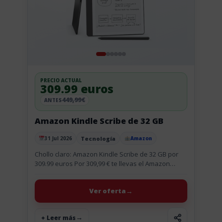
PRECIO ACTUAL
309.99 euros
449,99€
ANTES
Amazon Kindle Scribe de 32 GB
Tecnología
31 Jul 2026
Amazon
Publicado el
Chollo claro: Amazon Kindle Scribe de 32 GB por
309.99 euros Por 309,99 € te llevas el Amazon
Kindle Scribe de 32 GB, que viene a...
Ver oferta
+ Leer más