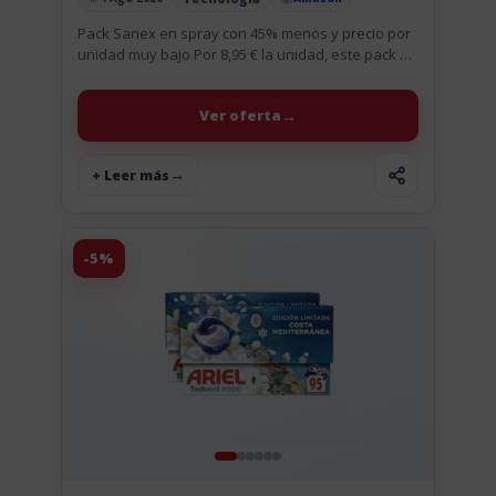
Publicado el
Pack Sanex en spray con 45% menos y precio por
unidad muy bajo Por 8,95 € la unidad, este pack de
6 Sanex Dermo+Sensitive en spray...
Ver oferta
+ Leer más
-5%