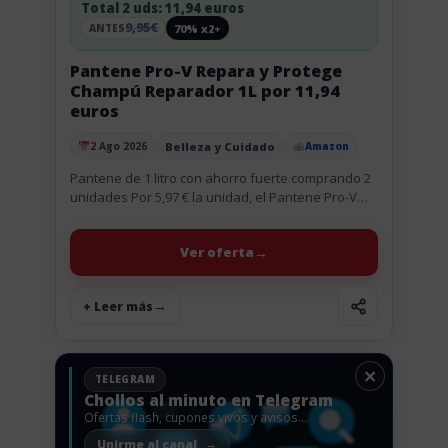
Total 2 uds: 11,94 euros
9,95€
70% x2+
ANTES
Pantene Pro-V Repara y Protege
Champú Reparador 1L por 11,94
euros
Belleza y Cuidado
2 Ago 2026
Amazon
Publicado el
Pantene de 1 litro con ahorro fuerte comprando 2
unidades Por 5,97 € la unidad, el Pantene Pro-V
Repara y Protege Champú Reparador de 1 litro...
Ver oferta
+ Leer más
×
TELEGRAM
Chollos al minuto en Telegram
Ofertas flash, cupones vivos y avisos
antes de que vuelen.
Unirme al canal