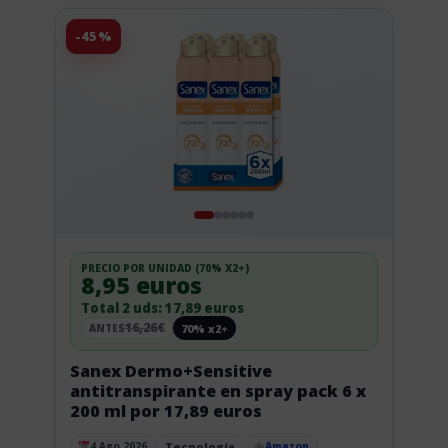
-45%
PRECIO POR UNIDAD (70% X2+)
8,95 euros
Total 2 uds: 17,89 euros
16,26€
70% x2+
ANTES
Sanex Dermo+Sensitive
antitranspirante en spray pack 6 x
200 ml por 17,89 euros
Tecnología
4 Ago 2026
Amazon