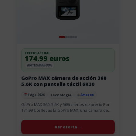
PRECIO ACTUAL
174.99 euros
399,99€
ANTES
GoPro MAX cámara de acción 360
5.6K con pantalla táctil 6K30
Tecnología
4 Ago 2026
Amazon
Publicado el
GoPro MAX 360: 5.6K y 56% menos de precio Por
174,99 € te llevas la GoPro MAX, una cámara de
acción con vídeo esférico 5.6K30, fotos...
Ver oferta