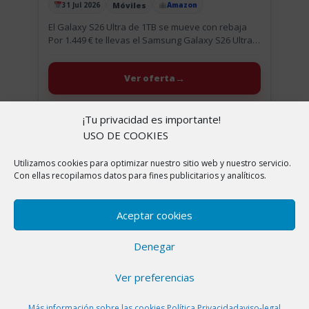
Móviles
31 Jul 2026
Amazon
Publicado el
El Galaxy S26 Ultra de 1TB se mueve con rebaja
Por 1.449 € te llevas el Samsung Galaxy S26 Ultra
de 1TB en color violeta cobalto....
Ver oferta
+ Leer más
¡Tu privacidad es importante!
USO DE COOKIES
Utilizamos cookies para optimizar nuestro sitio web y nuestro servicio.
Con ellas recopilamos datos para fines publicitarios y analíticos.
Aceptar cookies
Denegar
Ver preferencias
Más información sobre las cookies.
Política Privacidad
aviso-legal