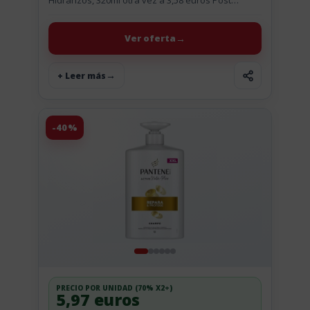
Hidrarizos, 320ml otra vez a 3,58 euros Post
actualizado (03 Ago): el chollo vuelve al mismo
precio (3,58 euros). Por 1,91 €...
Ver oferta
+ Leer más
-40%
PRECIO POR UNIDAD (70% X2+)
5,97 euros