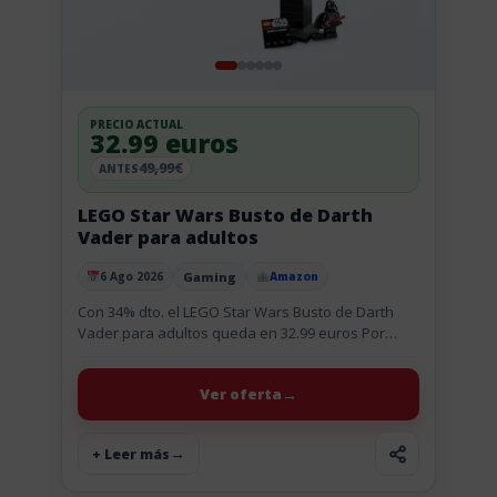
PRECIO ACTUAL
32.99 euros
49,99€
ANTES
LEGO Star Wars Busto de Darth
Vader para adultos
Gaming
6 Ago 2026
Amazon
Publicado el
Con 34% dto. el LEGO Star Wars Busto de Darth
Vader para adultos queda en 32.99 euros Por
32,99 € te llevas el busto de Darth...
Ver oferta
+ Leer más