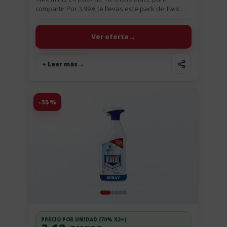
compartir Por 3,99 € te llevas este pack de Twix
Minis de 227 g, que viene con...
Ver oferta
+ Leer más
-35%
PRECIO POR UNIDAD (70% X2+)