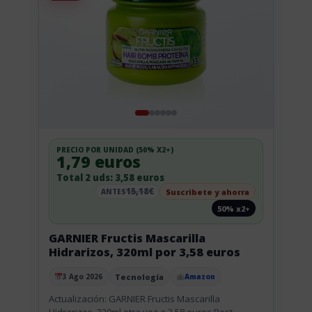
PRECIO POR UNIDAD (50% X2+)
1,79 euros
Total 2 uds: 3,58 euros
15,18€
Suscribete y ahorra
ANTES
50% x2+
GARNIER Fructis Mascarilla
Hidrarizos, 320ml por 3,58 euros
Tecnología
3 Ago 2026
Amazon
Publicado el
Actualización: GARNIER Fructis Mascarilla