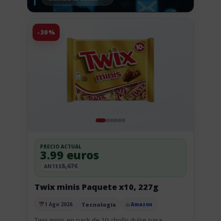
-30%
PRECIO ACTUAL
3.99 euros
5,67€
ANTES
Twix minis Paquete x10, 227g
Tecnología
1 Ago 2026
Amazon
Publicado el
Twix minis en pack de 10: chollo dulce para