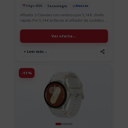
Tecnología
4 Ago 2026
Amazon
Publicado el
Afilador 3 Claveles con ventosa por 5,14 €: chollo
rápido Por 5,14 € te llevas el afilador de cuchillos 3
Claveles con ventosa y 3 fases....
Ver oferta
+ Leer más
-11%