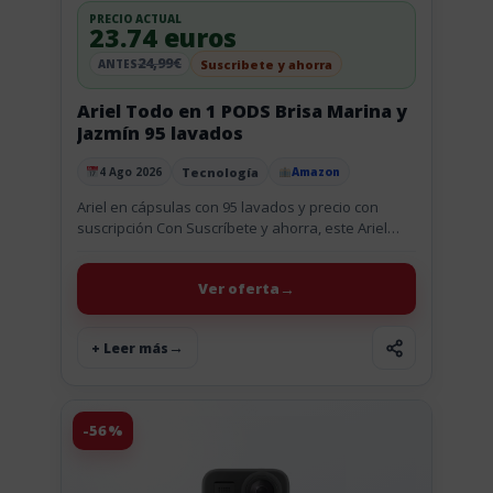
PRECIO ACTUAL
23.74 euros
24,99€
Suscribete y ahorra
ANTES
Ariel Todo en 1 PODS Brisa Marina y
Jazmín 95 lavados
Tecnología
4 Ago 2026
Amazon
Publicado el
Ariel en cápsulas con 95 lavados y precio con
suscripción Con Suscríbete y ahorra, este Ariel
Todo en 1 PODS de 95 lavados se queda en...
Ver oferta
+ Leer más
-56%