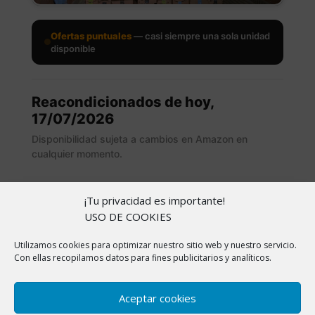
Ofertas puntuales
— casi siempre una sola unidad
disponible
Reacondicionados de hoy,
17/07/2026
Disponibilidad sujeta a cambios en Amazon en
cualquier momento.
¡Tu privacidad es importante!
USO DE COOKIES
Utilizamos cookies para optimizar nuestro sitio web y nuestro servicio.
Copyright © 2026 |
Aviso Legal
|
Política de
Con ellas recopilamos datos para fines publicitarios y analíticos.
cookies
|
Política de Privacidad
|
Sobre nosotros
En ChollitosChollazos.com participamos en programas
Aceptar cookies
de afiliación de AliExpress, Amazon y otras