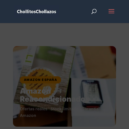
AMAZON ESPAÑA
Amazon
Reacondicionados
Ofertas reales · Stock limitado · Garantía
Amazon