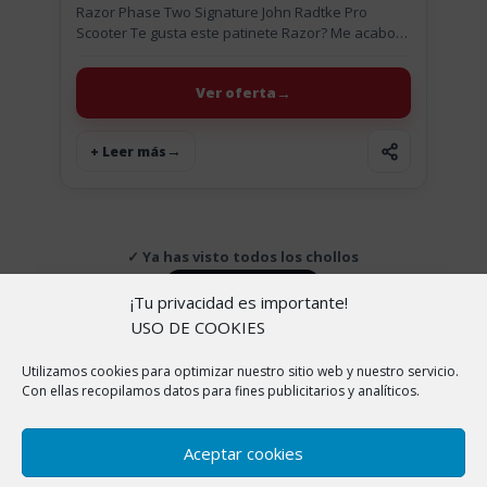
Razor Phase Two Signature John Radtke Pro
Scooter Te gusta este patinete Razor? Me acabo
de encontrar este chollo, para los amantes de los
patinetes lo...
Ver oferta
+ Leer más
✓ Ya has visto todos los chollos
↑ Volver arriba
¡Tu privacidad es importante!
USO DE COOKIES
Utilizamos cookies para optimizar nuestro sitio web y nuestro servicio.
Copyright © 2026 |
Aviso Legal
|
Política de
Con ellas recopilamos datos para fines publicitarios y analíticos.
cookies
|
Política de Privacidad
|
Sobre nosotros
En ChollitosChollazos.com participamos en programas
Aceptar cookies
de afiliación de AliExpress, Amazon y otras