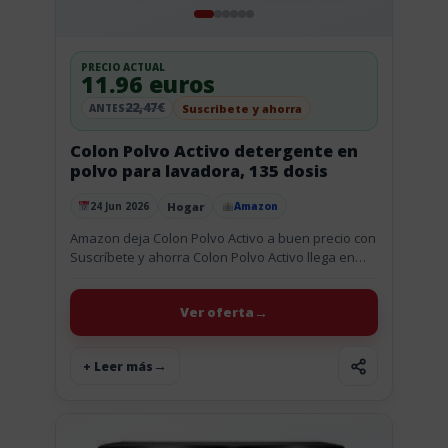
PRECIO ACTUAL
11.96 euros
22,47€
Suscribete y ahorra
ANTES
Colon Polvo Activo detergente en
polvo para lavadora, 135 dosis
Hogar
24 Jun 2026
Amazon
Publicado el
Amazon deja Colon Polvo Activo a buen precio con
Suscríbete y ahorra Colon Polvo Activo llega en
formato polvo con 135 dosis y 7,037 kg, una...
Ver oferta
+ Leer más