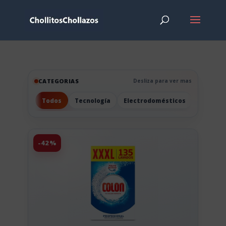
CATEGORIAS
Desliza para ver mas
Todos
Tecnología
Electrodomésticos
Hogar
-42%