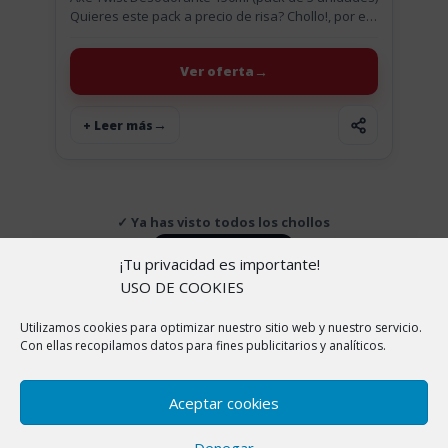
Quieres este pack a precio de risa? Chollo!, por el
precio de una unidad llevate este pack de...
Ver oferta
+ Leer más
✓ Ya has visto todos los chollos
↑ Volver arriba
¡Tu privacidad es importante!
USO DE COOKIES
Utilizamos cookies para optimizar nuestro sitio web y nuestro servicio.
Copyright © 2026 |
Aviso Legal
|
Política de
Con ellas recopilamos datos para fines publicitarios y analíticos.
cookies
|
Política de Privacidad
|
Sobre nosotros
En ChollitosChollazos.com participamos en programas
Aceptar cookies
de afiliación de AliExpress, Amazon y otras
plataformas. Esto significa que si haces clic en algunos
Denegar