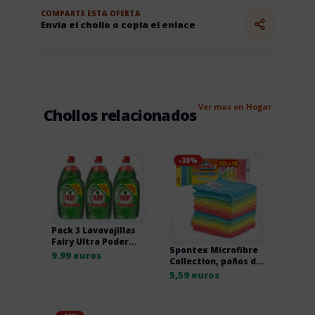
COMPARTE ESTA OFERTA
Envia el chollo o copia el enlace
Ver mas en Hogar
Chollos relacionados
-30%
Pack 3 Lavavajillas
Fairy Ultra Poder
Spontex Microfibre
Original 900ml
9.99 euros
Collection, paños de
microfibra de
5,59 euros
limpieza por 11,18
euros