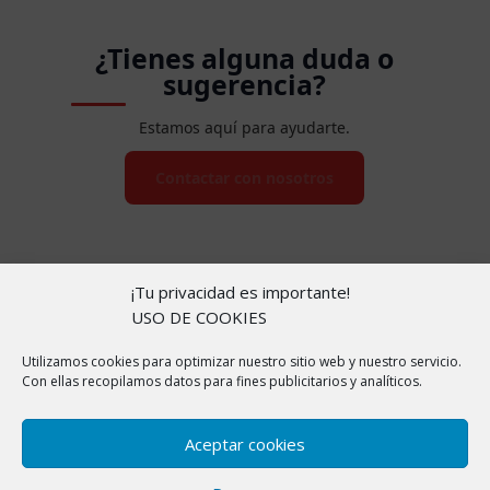
¿Tienes alguna duda o
sugerencia?
Estamos aquí para ayudarte.
Contactar con nosotros
¡Tu privacidad es importante!
USO DE COOKIES
Utilizamos cookies para optimizar nuestro sitio web y nuestro servicio.
Copyright © 2026 |
Aviso Legal
|
Política de
Con ellas recopilamos datos para fines publicitarios y analíticos.
cookies
|
Política de Privacidad
|
Sobre nosotros
En ChollitosChollazos.com participamos en programas
Aceptar cookies
de afiliación de AliExpress, Amazon y otras