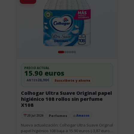
PRECIO ACTUAL
15.90 euros
28,90€
Suscribete y ahorra
ANTES
Colhogar Ultra Suave Original papel
higiénico 108 rollos sin perfume
X108
Perfumes
20 Jul 2026
Amazon
Publicado el
Nueva actualización: Colhogar Ultra Suave Original
papel higiénico 108 baja a 15.90 euros (-3,87 euros)