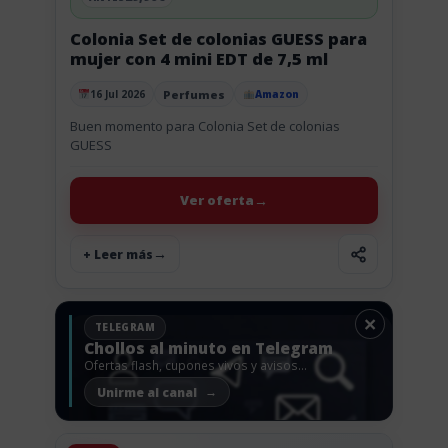
Colonia Set de colonias GUESS para
mujer con 4 mini EDT de 7,5 ml
Perfumes
16 Jul 2026
Amazon
Publicado el
Buen momento para Colonia Set de colonias
GUESS
Ver oferta
+ Leer más
×
TELEGRAM
Chollos al minuto en Telegram
Ofertas flash, cupones vivos y avisos
antes de que vuelen.
Unirme al canal