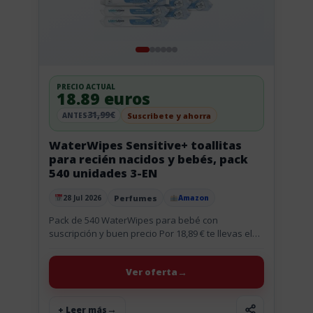
PRECIO ACTUAL
18.89 euros
31,99€
Suscribete y ahorra
ANTES
WaterWipes Sensitive+ toallitas
para recién nacidos y bebés, pack
540 unidades 3-EN
Perfumes
28 Jul 2026
Amazon
Publicado el
Pack de 540 WaterWipes para bebé con
suscripción y buen precio Por 18,89 € te llevas el
pack de 540 toallitas WaterWipes Sensitive+ para
recién nacidos...
Ver oferta
+ Leer más