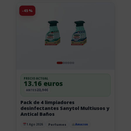
-45%
PRECIO ACTUAL
13.16 euros
23,94€
ANTES
Pack de 4 limpiadores
desinfectantes Sanytol Multiusos y
Antical Baños
Perfumes
1 Ago 2026
Amazon
Publicado el