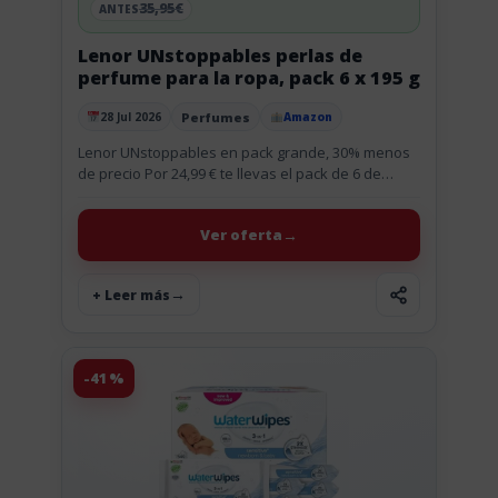
35,95€
ANTES
Lenor UNstoppables perlas de
perfume para la ropa, pack 6 x 195 g
Perfumes
28 Jul 2026
Amazon
Publicado el
Lenor UNstoppables en pack grande, 30% menos
de precio Por 24,99 € te llevas el pack de 6 de
Lenor UNstoppables, que da para 96 lavados....
Ver oferta
+ Leer más
-41%