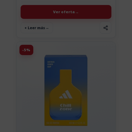
Delicious Ice Pop Very Cherry, un Eau...
Ver oferta
+ Leer más
-5%