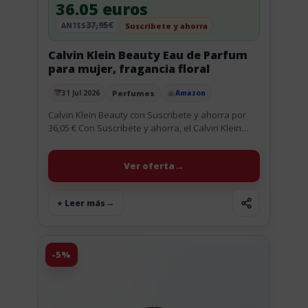
36.05 euros
37,95€
Suscribete y ahorra
ANTES
Calvin Klein Beauty Eau de Parfum
para mujer, fragancia floral
Perfumes
31 Jul 2026
Amazon
Publicado el
Calvin Klein Beauty con Suscribete y ahorra por
36,05 € Con Suscribete y ahorra, el Calvin Klein
Beauty Eau de Parfum para mujer se queda en...
Ver oferta
+ Leer más
-5%