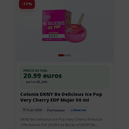
-17%
PRECIO ACTUAL
20.99 euros
25,20€
ANTES
Colonia DKNY Be Delicious Ice Pop
Very Cherry EDP Mujer 50 ml
Perfumes
15 Jul 2026
Amazon
Publicado el
DKNY Be Delicious Ice Pop Very Cherry firma un
17% menos Por 20,99 € te llevas el DKNY Be