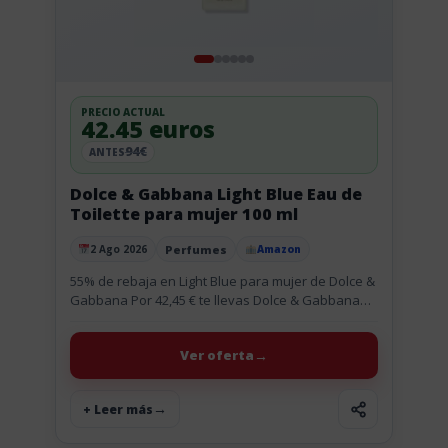
PRECIO ACTUAL
42.45 euros
94€
ANTES
Dolce & Gabbana Light Blue Eau de
Toilette para mujer 100 ml
Perfumes
2 Ago 2026
Amazon
Publicado el
55% de rebaja en Light Blue para mujer de Dolce &
Gabbana Por 42,45 € te llevas Dolce & Gabbana
Light Blue Eau de Toilette para...
Ver oferta
+ Leer más