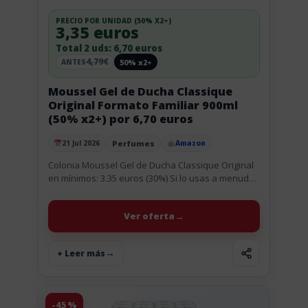
PRECIO POR UNIDAD (50% X2+)
3,35 euros
Total 2 uds: 6,70 euros
4,79€
50% x2+
ANTES
Moussel Gel de Ducha Classique
Original Formato Familiar 900ml
(50% x2+) por 6,70 euros
Perfumes
21 Jul 2026
Amazon
Publicado el
Colonia Moussel Gel de Ducha Classique Original
en mínimos: 3.35 euros (30%) Si lo usas a menudo
en casa, este formato familiar de Moussel
Classique Original...
Ver oferta
+ Leer más
-45%