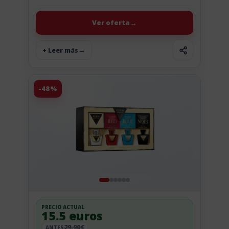
Post actualizado (20 Jul): bajada de precio de 3,87
euros. Ahora...
Ver oferta
+ Leer más
-48%
PRECIO ACTUAL
15.5 euros
29,90€
ANTES