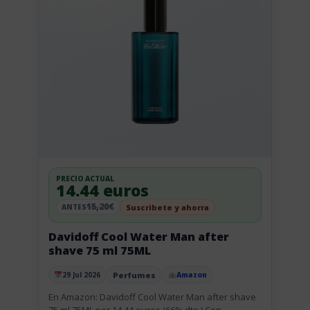
PRECIO ACTUAL
14.44 euros
15,20€
Suscribete y ahorra
ANTES
Davidoff Cool Water Man after
shave 75 ml 75ML
Perfumes
29 Jul 2026
Amazon
Publicado el
En Amazon: Davidoff Cool Water Man after shave