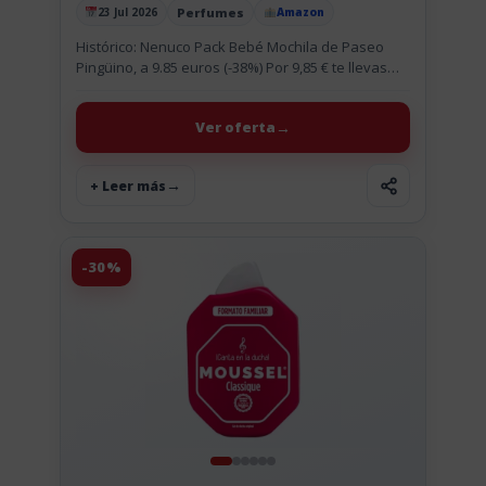
Perfumes
23 Jul 2026
Amazon
Publicado el
Histórico: Nenuco Pack Bebé Mochila de Paseo
Pingüino, a 9.85 euros (-38%) Por 9,85 € te llevas
este pack bebé de Nenuco en mochila de paseo...
Ver oferta
+ Leer más
-30%