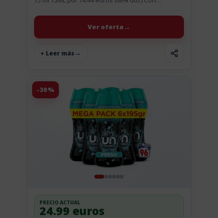
75 ml 75ML por 14.44 euros (66% dto.) Con
Suscríbete y ahorra, este after shave de Davidoff
se...
Ver oferta
+ Leer más
-30%
PRECIO ACTUAL
24.99 euros