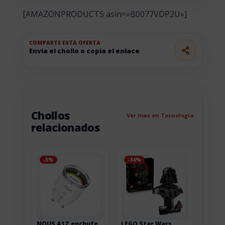
[AMAZONPRODUCTS asin=»B0077VDP2U»]
COMPARTE ESTA OFERTA
Envia el chollo o copia el enlace
Chollos
Ver mas en Tecnología
relacionados
-5%
-34%
NOUS A1Z enchufe
LEGO Star Wars