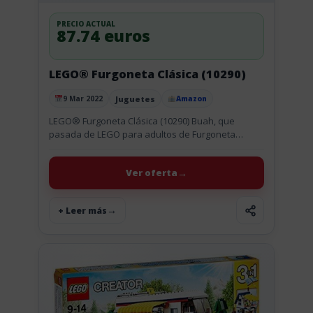
PRECIO ACTUAL
87.74 euros
LEGO® Furgoneta Clásica (10290)
Juguetes
9 Mar 2022
Amazon
Publicado el
LEGO® Furgoneta Clásica (10290) Buah, que
pasada de LEGO para adultos de Furgoneta
Clásica (10290), contiene una maqueta para
construir que recrea la emblemática forma
Ver oferta
redondeada...
+ Leer más