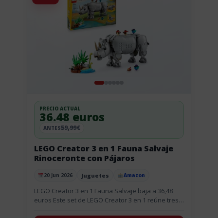
PRECIO ACTUAL
36.48 euros
59,99€
ANTES
LEGO Creator 3 en 1 Fauna Salvaje
Rinoceronte con Pájaros
Juguetes
20 Jun 2026
Amazon
Publicado el
LEGO Creator 3 en 1 Fauna Salvaje baja a 36,48
euros Este set de LEGO Creator 3 en 1 reúne tres
animales de juguete en una...