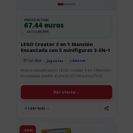
PRECIO ACTUAL
67.44 euros
89,99€
ANTES
LEGO Creator 3 en 1 Mansión
Encantada con 5 minifiguras 3-EN-1
Juguetes
7 Jul 2026
Amazon
Publicado el
Nueva actualización: LEGO Creator 3 en 1 Mansión
Encantada vuelve al precio (67.44 euros) Post
actualizado (07 Jul): el chollo vuelve al mismo
precio (67.44 euros)....
Ver oferta
+ Leer más
-39%