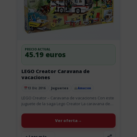
PRECIO ACTUAL
45.19 euros
LEGO Creator Caravana de
vacaciones
Juguetes
13 Dic 2016
Amazon
Publicado el
LEGO Creator – Caravana de vacaciones Con este
juguete de la saga Lego Creator La caravana de
Vacaciones tienes doble chollo, el precio y el
apredizaje...
Ver oferta
+ Leer más