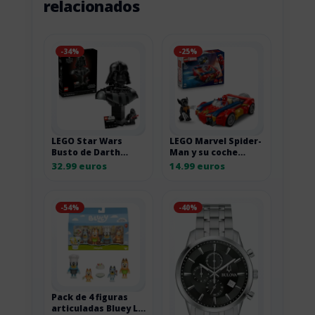
relacionados
-34%
-25%
LEGO Star Wars
LEGO Marvel Spider-
Busto de Darth
Man y su coche
Vader para adultos
contra Wolverine
32.99 euros
14.99 euros
-54%
-40%
Pack de 4 figuras
articuladas Bluey Le