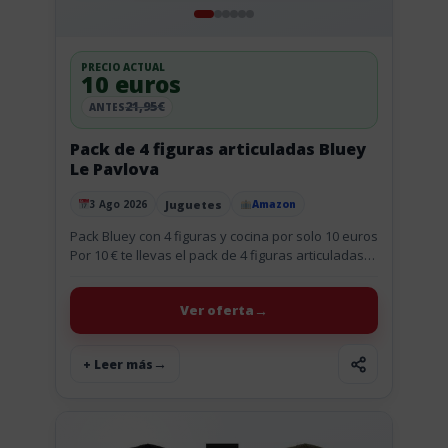
PRECIO ACTUAL
10 euros
21,95€
ANTES
Pack de 4 figuras articuladas Bluey
Le Pavlova
Juguetes
3 Ago 2026
Amazon
Publicado el
Pack Bluey con 4 figuras y cocina por solo 10 euros
Por 10 € te llevas el pack de 4 figuras articuladas
de Bluey Le Pavlova....
Ver oferta
+ Leer más