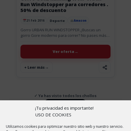
Run Windstopper para corredores .
50% de descuento
Deporte
21 Feb 2016
Amazon
Publicado el
Gorro URBAN RUN WINDSTOPPER ¿Buscas un
gorro Gore moderno para correr? No pases más
frío en la cabeza con el gorro Gore Urban. Con la
más...
Ver oferta
+ Leer más
✓ Ya has visto todos los chollos
↑ Volver arriba
¡Tu privacidad es importante!
USO DE COOKIES
Utilizamos cookies para optimizar nuestro sitio web y nuestro servicio.
Copyright © 2026 |
Aviso Legal
|
Política de