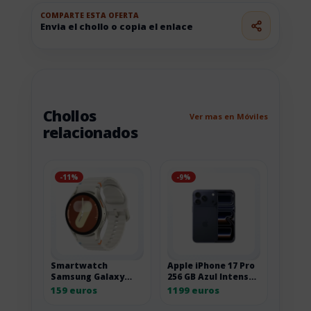
COMPARTE ESTA OFERTA
Envia el chollo o copia el enlace
Chollos
Ver mas en Móviles
relacionados
-11%
-9%
Smartwatch
Apple iPhone 17 Pro
Samsung Galaxy
256 GB Azul Intenso
Watch7 Bluetooth
A19
159 euros
1199 euros
40 mm beige 40MM