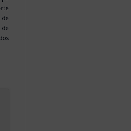
erte
o
de
 de
dos