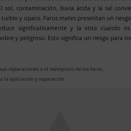
El
sol
,
contaminación
,
lluvia
ácida
y
la
sal
convi
turbio
y
opaco
.
Faros
mates
presentan
un
riesg
educe
significativamente
y
la
vista
cuando
es
pobre y peligroso
.
Esto
significa
un
riesgo
para
to
sas
reparaciones
o
el
reemplazo
de
los faros.
ra
la
aplicación y reparación.