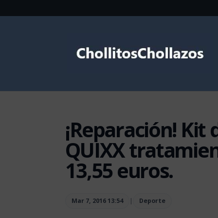
¡Reparación! Kit 
QUIXX tratamient
13,55 euros.
Mar 7, 2016 13:54
|
Deporte