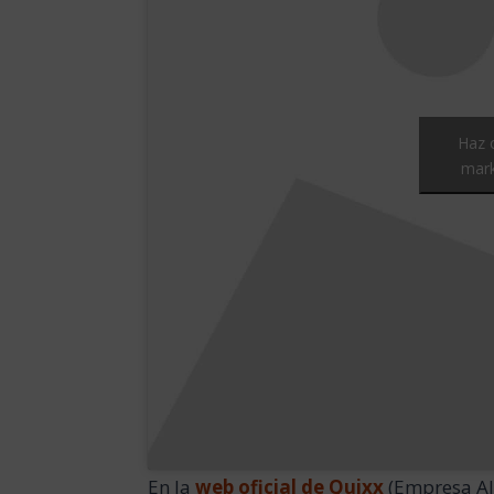
Haz c
mark
En la
web oficial de Quixx
(Empresa Ale