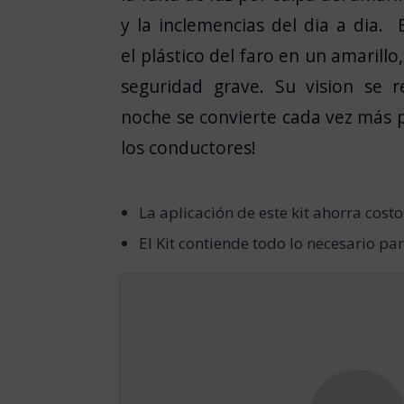
y la inclemencias del dia a dia.
el
plástico del
faro
en un
amarillo
,
seguridad
grave
.
Su
vision
se
r
noche
se convierte
cada vez más
los conductores!
La aplicación
de este kit
ahorra
costo
El Kit
contiende
todo
lo
necesario
pa