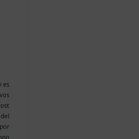
y es
vos
post
 del
 por
empo