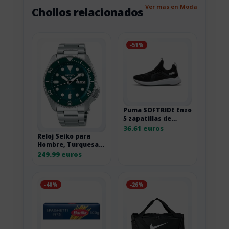
Ver mas en Moda
Chollos relacionados
-51%
Puma SOFTRIDE Enzo
5 zapatillas de
correr de carretera
36.61 euros
Reloj Seiko para
Hombre, Turquesa,
Sport, 1K1
249.99 euros
-40%
-26%