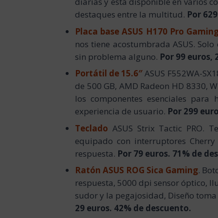
diarias y está disponible en varios 
destaques entre la multitud.
Por 629
Placa base
ASUS H170 Pro Gamin
nos tiene acostumbrada ASUS. Solo c
sin problema alguno.
Por 99 euros,
Portátil de 15.6″
ASUS F552WA-SX
de 500 GB, AMD Radeon HD 8330, W
los componentes esenciales para 
experiencia de usuario.
Por 299 euro
Teclado
ASUS Strix Tactic PRO. T
equipado con interruptores Cherry
respuesta.
Por 79 euros. 71% de de
Ratón
ASUS ROG Sica Gaming
. Bo
respuesta, 5000 dpi sensor óptico, I
sudor y la pegajosidad, Diseño toma 
29 euros. 42% de descuento.