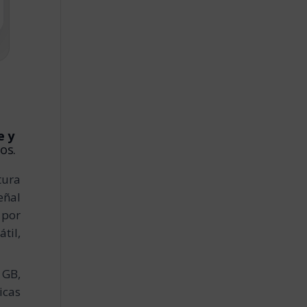
e y
os.
tura
eñal
 por
til,
 GB,
icas