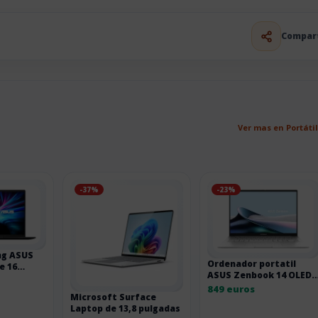
Compar
Ver mas en Portáti
-37%
-23%
ng ASUS
Ordenador portatil
e 16
ASUS Zenbook 14 OLED
con Core Ultra 7 y 512 G
849 euros
Microsoft Surface
SSD UX3405CA-QD1481W
Laptop de 13,8 pulgadas
255H