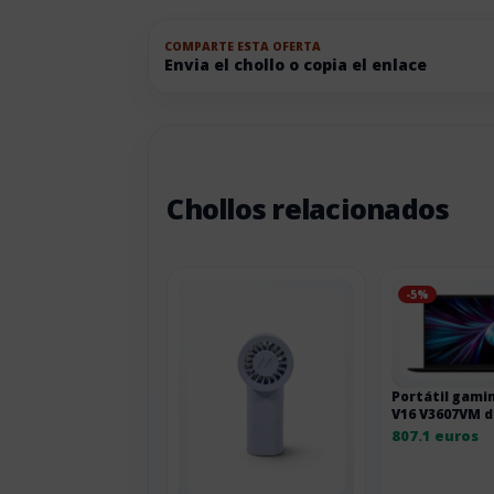
COMPARTE ESTA OFERTA
Envia el chollo o copia el enlace
Chollos relacionados
-5%
Portátil gami
V16 V3607VM d
pulgadas LR06
807.1 euros