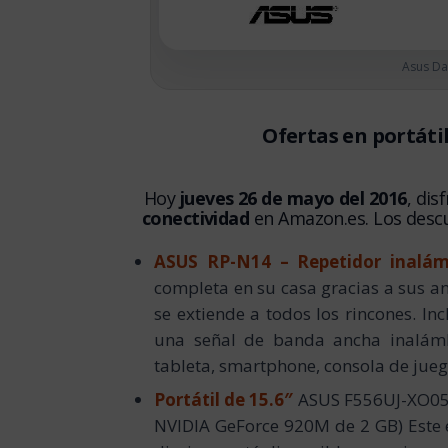
Asus Da
Ofertas en portátil
Hoy
jueves 26 de mayo del 2016
, dis
conectividad
en Amazon.es. Los descu
ASUS RP-N14 – Repetidor inalám
completa en su casa gracias a sus a
se extiende a todos los rincones. In
una señal de banda ancha inalámb
tableta, smartphone, consola de juego
Portátil de 15.6″
ASUS F556UJ-XO0
NVIDIA GeForce 920M de 2 GB) Este e