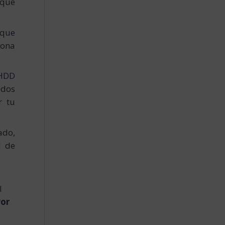
 que
 que
iona
 HDD
odos
r tu
ado,
d de
l
or