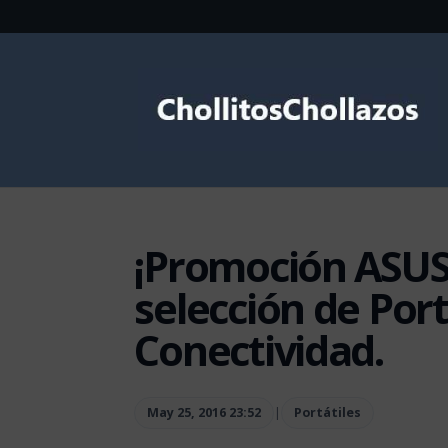
¡Promoción ASUS
selección de Port
Conectividad.
May 25, 2016 23:52
|
Portátiles