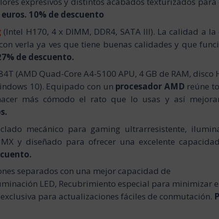
colores expresivos y distintos acabados texturizados para
 euros. 10% de descuento
g
(Intel H170, 4 x DIMM, DDR4, SATA III). La calidad a la
on verla ya ves que tiene buenas calidades y que func
 27% de descuento.
184T
(AMD Quad-Core A4-5100 APU, 4 GB de RAM, disco
indows 10). Equipado con un
procesador AMD
reúne t
hacer más cómodo el rato que lo usas y así mejora
s.
eclado mecánico para gaming ultrarresistente, ilumin
 MX y diseñado para ofrecer una excelente capacida
scuento.
tones separados con una mejor capacidad de
luminación LED, Recubrimiento especial para minimizar e
exclusiva para actualizaciones fáciles de conmutación.
P