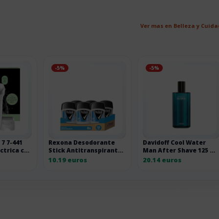
Ver mas en Belleza y Cuid
-5%
-5%
 7 7-441
Rexona Desodorante
Davidoff Cool Water
ctrica con
Stick Antitranspirante
Man After Shave 125 ml
saje
para hombre Cobalt Dry
125ML
10.19 euros
20.14 euros
50ml – Pack de 6