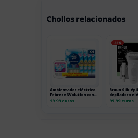
Chollos relacionados
-33%
Ambientador eléctrico
Braun Silk·épil
Febreze 3Volution con
depiladora elé
recambios
cabezal de ma
19.99 euros
99.99 euros