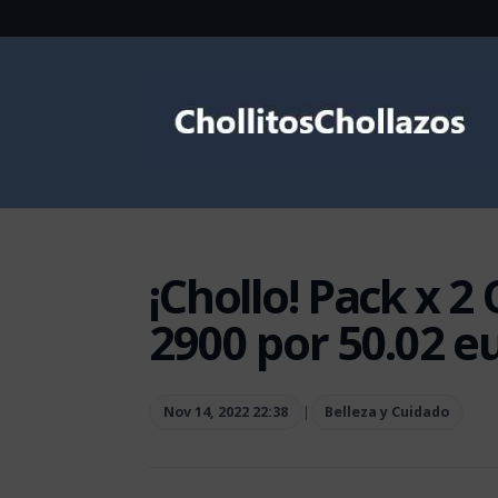
¡Chollo! Pack x 2
2900 por 50.02 e
Nov 14, 2022 22:38
|
Belleza y Cuidado