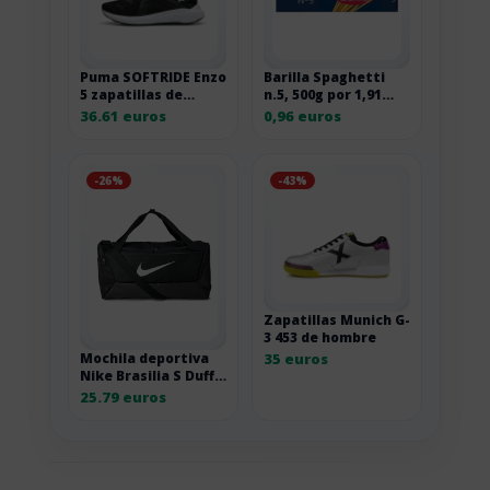
Puma SOFTRIDE Enzo
Barilla Spaghetti
5 zapatillas de
n.5, 500g por 1,91
correr de carretera
euros
36.61 euros
0,96 euros
-26%
-43%
Zapatillas Munich G-
3 453 de hombre
35 euros
Mochila deportiva
Nike Brasilia S Duff
41L negra DM3976-
25.79 euros
010 1SIZE