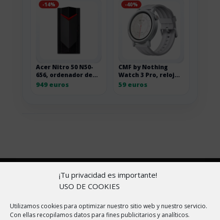
-14%
-40%
Acer Nitro 50 N50-
CMF by Nothing
656, ordenador de
Watch 3 Pro, reloj
sobremesa gaming
inteligente con
949 euros
59 euros
I7-14700F
AMOLED de 1,43
pulgadas
Copyright © 2026 |
Aviso Legal
|
Política de
¡Tu privacidad es importante!
cookies
|
Política de Privacidad
|
Sobre nosotros
USO DE COOKIES
En ChollitosChollazos.com participamos en programas
Utilizamos cookies para optimizar nuestro sitio web y nuestro servicio.
Con ellas recopilamos datos para fines publicitarios y analíticos.
de afiliación de AliExpress, Amazon y otras