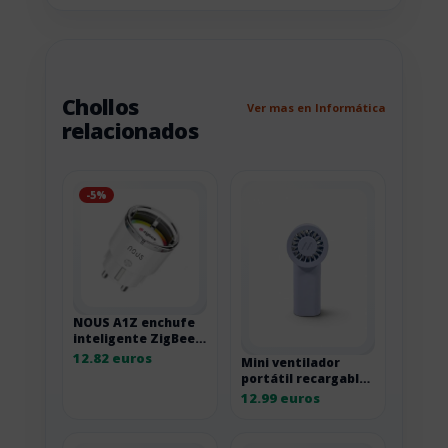
Chollos
Ver mas en Informática
relacionados
-5%
NOUS A1Z enchufe
inteligente ZigBee
con monitorización
12.82 euros
Mini ventilador
energética Pack 1
portátil recargable
10A
Muitomas con 3
12.99 euros
velocidades