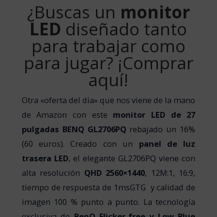
¿Buscas un
monitor
LED
diseñado tanto
para trabajar como
para jugar? ¡Comprar
aquí!
Otra «oferta del día» que nos viene de la mano
de Amazon con este
monitor LED de 27
pulgadas BENQ GL2706PQ
rebajado un 16%
(60 euros). Creado con un
panel de luz
trasera LED
, el elegante GL2706PQ viene con
alta resolución
QHD 2560×1440
, 12M:1, 16:9,
tiempo de respuesta de 1msGTG y calidad de
imagen 100 % punto a punto. La tecnología
exclusiva de
BenQ Flicker-free y Low Blue