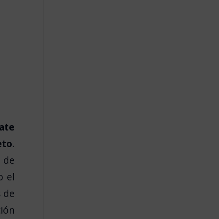
mate
eto
.
o de
o el
s de
ión