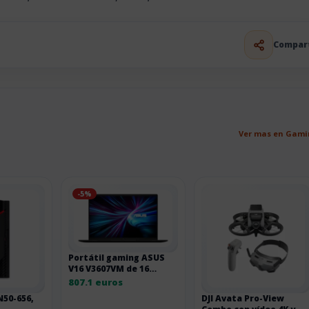
Compar
Ver mas en Gami
-5%
Portátil gaming ASUS
V16 V3607VM de 16
pulgadas LR06
807.1 euros
N50-656,
DJI Avata Pro-View