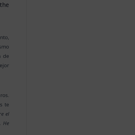
 the
nto,
ismo
n de
ejor
ros.
s te
e el
. He