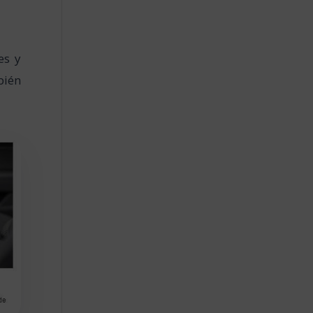
es y
bién