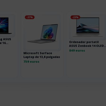
-37%
-23%
ng ASUS
Ordenador portatil
e 16
ASUS Zenbook 14 OLED
con Core Ultra 7 y 512 G
849 euros
Microsoft Surface
SSD UX3405CA-QD1481W
Laptop de 13,8 pulgadas
255H
759 euros