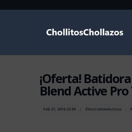
¡Oferta! Batidora
Blend Active Pro
Feb 27, 2016 23:09
|
Electrodomésticos
,