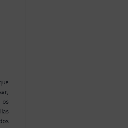
que
sar,
 los
llas
odos