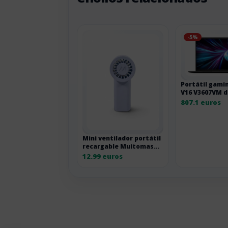
-5%
Portátil gami
V16 V3607VM d
pulgadas LR06
807.1 euros
Mini ventilador portátil
recargable Muitomas
con 3 velocidades
12.99 euros