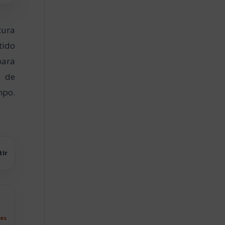
tura
tido
para
a de
mpo.
tir
les