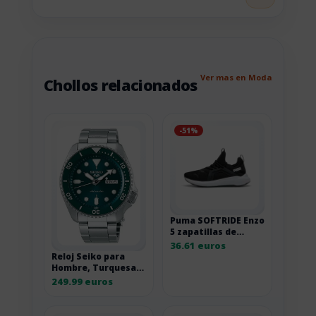
Ver mas en Moda
Chollos relacionados
-51%
Puma SOFTRIDE Enzo
5 zapatillas de
correr de carretera
36.61 euros
Reloj Seiko para
Hombre, Turquesa,
Sport, 1K1
249.99 euros