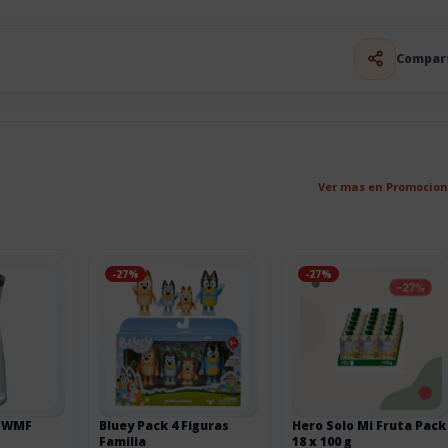
Compar
Ver mas en Promocio
-27%
-27%
o WMF
Bluey Pack 4 Figuras
Hero Solo Mi Fruta Pack
Familia
18 x 100 g