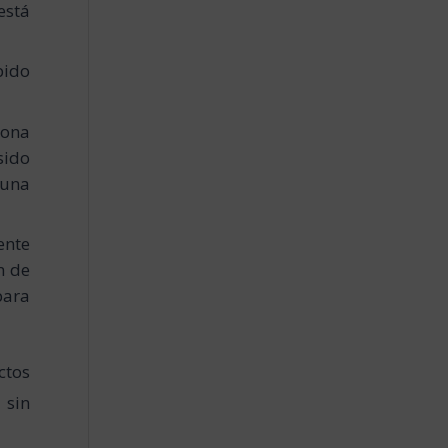
está
bido
iona
sido
 una
ente
n de
para
ctos
 sin