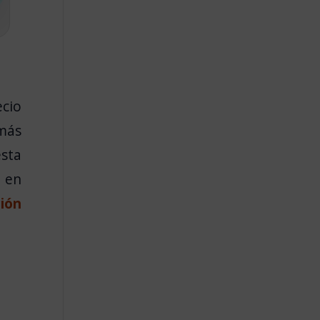
ecio
 más
sta
s
en
ión