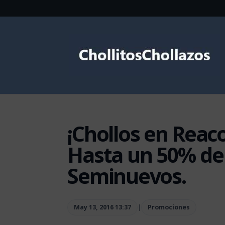
¡Chollos en Rea
Hasta un 50% de
Seminuevos.
May 13, 2016 13:37
|
Promociones