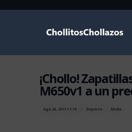
¡Chollo! Zapatil
M650v1 a un prec
Ago 26, 2015 17:16
|
Deporte
,
Moda