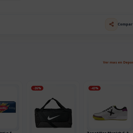
Compar
Ver mas en Depo
-26%
-43%