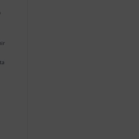
a
a
nir
ta