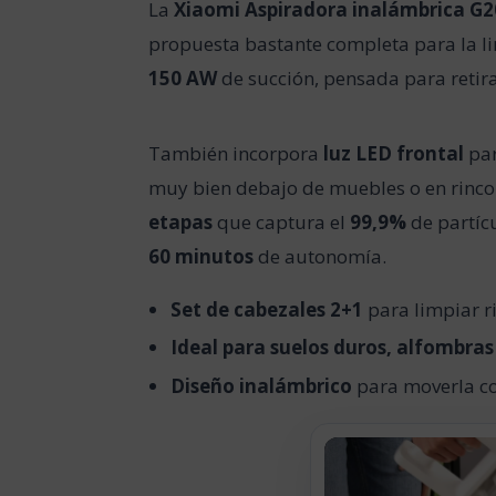
La
Xiaomi Aspiradora inalámbrica G2
propuesta bastante completa para la lim
150 AW
de succión, pensada para retirar
También incorpora
luz LED frontal
par
muy bien debajo de muebles o en rinco
etapas
que captura el
99,9%
de partíc
60 minutos
de autonomía.
Set de cabezales 2+1
para limpiar r
Ideal para suelos duros, alfombras
Diseño inalámbrico
para moverla co