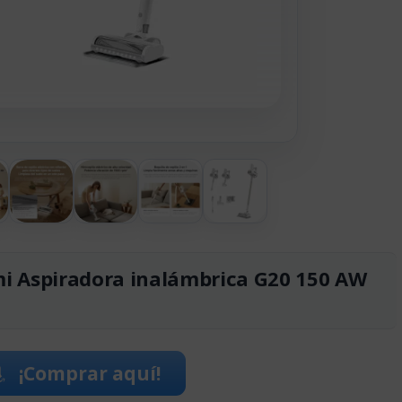
i Aspiradora inalámbrica G20 150 AW
¡Comprar aquí!