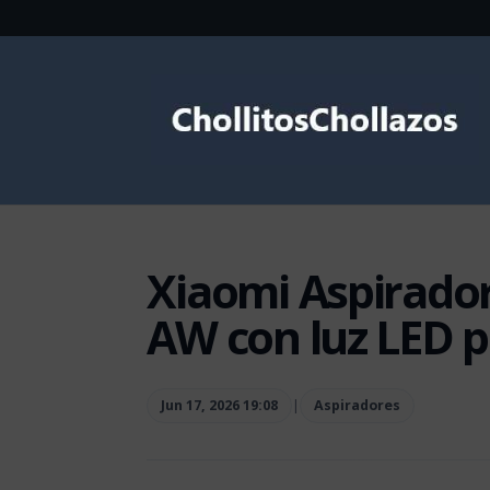
Xiaomi Aspirador
AW con luz LED p
Jun 17, 2026 19:08
|
Aspiradores