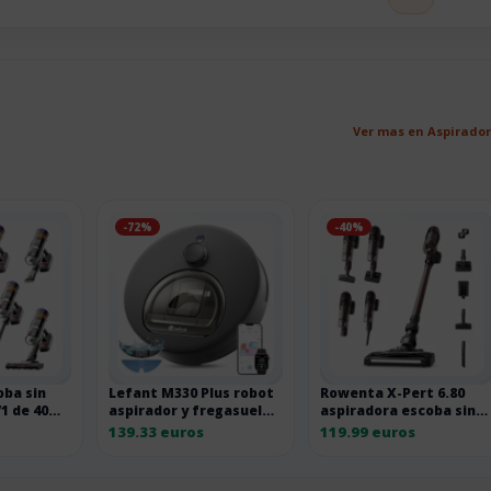
Ver mas en Aspirado
-72%
-40%
oba sin
Lefant M330 Plus robot
Rowenta X-Pert 6.80
1 de 40
aspirador y fregasuelos
aspiradora escoba sin
3 en 1 3EN1 5000PA
cable RH6483E0
139.33 euros
119.99 euros