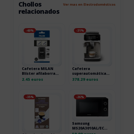
Chollos
Ver mas en Electrodomésticos
relacionados
-40%
-31%
Cafetera MILAN
Cafetera
Blíster afilaborra
superautomática
Compact Shadow
Philips 2300 LatteGo
2.45 euros
378.29 euros
con 2 gomas de
Cromo Blanco
recambio
-35%
-26%
Samsung
MS20A3010AL/EC
microondas libre