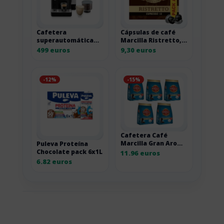
Cafetera
Cápsulas de café
superautomática
Marcilla Ristretto,
De’Longhi Rivelia
pack ahorro 2 por
499 euros
9,30 euros
EXAM440.35.B negra
18,60 euros
-12%
-15%
Cafetera Café
Marcilla Gran Aroma
Puleva Proteína
Descafeinado, pack
Chocolate pack 6x1L
11.96 euros
de 5 x 28 cápsulas
6.82 euros