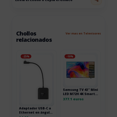
Chollos
Ver mas en Televisores
relacionados
-25%
-10%
Samsung TV 43″ Mini
LED M72H 4K Smart
TV
377.1 euros
Adaptador USB-C a
Ethernet en ángulo
recto para Fire TV