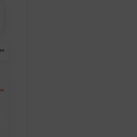
tir
gía