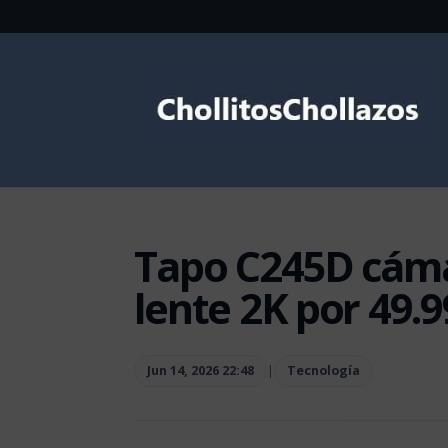
Tapo C245D cámar
lente 2K por 49.
Jun 14, 2026 22:48
|
Tecnología