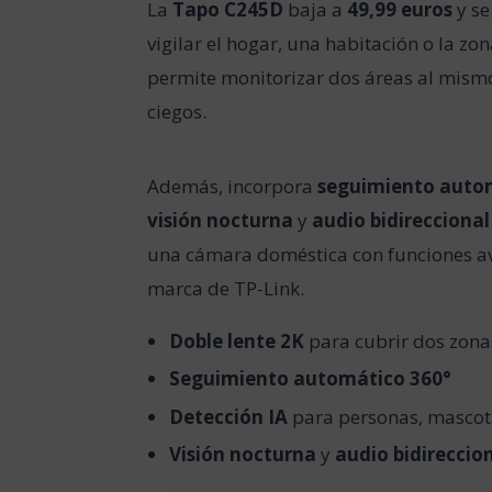
La
Tapo C245D
baja a
49,99 euros
y se
vigilar el hogar, una habitación o la z
permite monitorizar dos áreas al mismo
ciegos.
Además, incorpora
seguimiento auto
visión nocturna
y
audio bidireccional
una cámara doméstica con funciones av
marca de TP-Link.
Doble lente 2K
para cubrir dos zonas
Seguimiento automático 360°
Detección IA
para personas, mascota
Visión nocturna
y
audio bidireccio