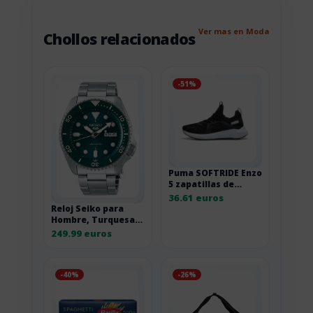
Ver mas en Moda
Chollos relacionados
-51%
Puma SOFTRIDE Enzo
5 zapatillas de
correr de carretera
36.61 euros
Reloj Seiko para
Hombre, Turquesa,
Sport, 1K1
249.99 euros
-40%
-26%