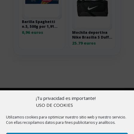
Barilla Spaghetti
n.5, 500g por 1,91
euros
0,96 euros
Mochila deportiva
Nike Brasilia S Duff
41L negra DM3976-
25.79 euros
010 1SIZE
Copyright © 2026 |
Aviso Legal
|
Política de
¡Tu privacidad es importante!
cookies
|
Política de Privacidad
|
Sobre nosotros
USO DE COOKIES
En ChollitosChollazos.com participamos en programas
Utilizamos cookies para optimizar nuestro sitio web y nuestro servicio.
Con ellas recopilamos datos para fines publicitarios y analíticos.
de afiliación de AliExpress, Amazon y otras
plataformas. Esto significa que si haces clic en algunos