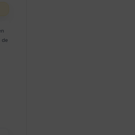
en
a de