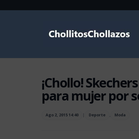
¡Chollo! Skechers
para mujer por s
Ago 2, 2015 14:40
|
Deporte
,
Moda