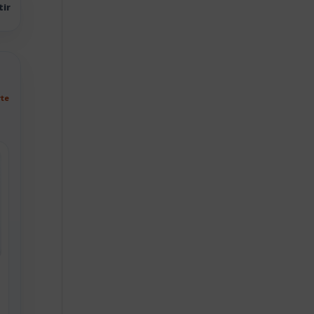
tir
rte