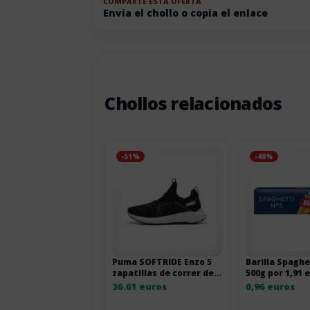
COMPARTE ESTA OFERTA
Envia el chollo o copia el enlace
Chollos relacionados
-51%
-40%
Puma SOFTRIDE Enzo 5
Barilla Spaghe
zapatillas de correr de
500g por 1,91 
carretera
36.61 euros
0,96 euros