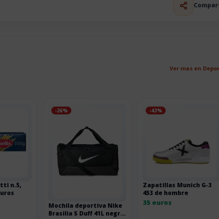
Compar
Ver mas en Depo
-26%
-43%
tti n.5,
Zapatillas Munich G-3
euros
453 de hombre
35 euros
Mochila deportiva Nike
Brasilia S Duff 41L negra