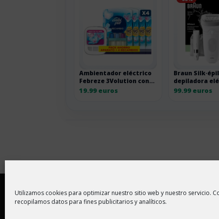
Ambientador eléctrico
Braun Silk·épil
Febreze 3Volution con
depiladora elé
recambios
cabezal de ma
19.99 euros
99.99 euros
Copyright © 2026 |
Aviso Legal
|
Política de
Utilizamos cookies para optimizar nuestro sitio web y nuestro servicio. Co
recopilamos datos para fines publicitarios y analíticos.
En ChollitosChollazos.com participamos en progr