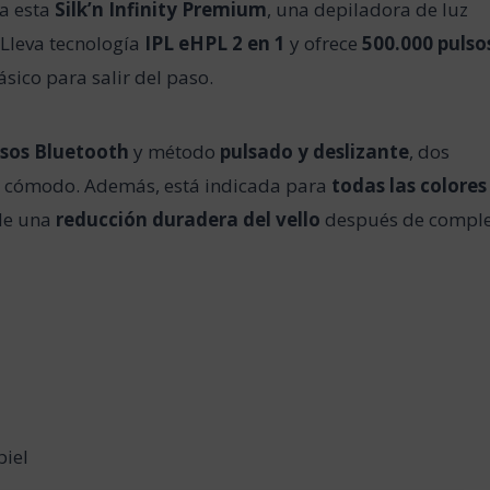
da esta
Silk’n Infinity Premium
, una depiladora de luz
 Lleva tecnología
IPL eHPL 2 en 1
y ofrece
500.000 pulso
ásico para salir del paso.
sos Bluetooth
y método
pulsado y deslizante
, dos
s cómodo. Además, está indicada para
todas las colores
 de una
reducción duradera del vello
después de comple
piel