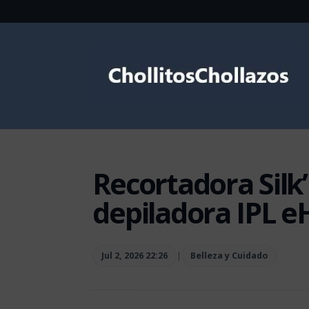
Recortadora Silk
depiladora IPL e
Jul 2, 2026 22:26
|
Belleza y Cuidado