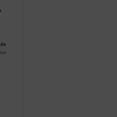
s
 de
tar