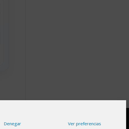
Denegar
Ver preferencias
gnifica que si haces clic en algunos de nuestros