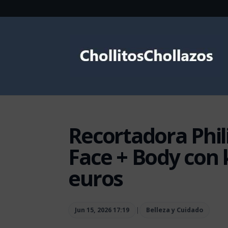
Recortadora Phil
Face + Body con k
euros
Jun 15, 2026 17:19
|
Belleza y Cuidado