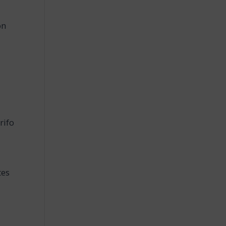
ón
rifo
tes