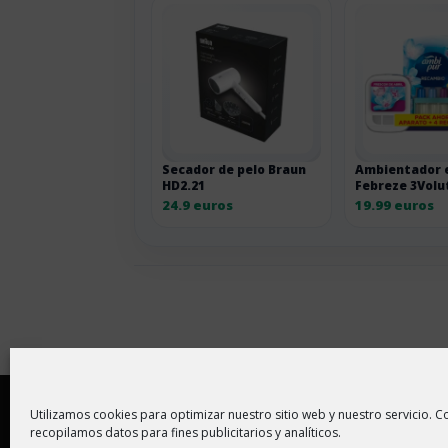
Secador de pelo Braun
Ambientador e
HD2.21
Febreze 3Volu
recambios
24.9 euros
19.99 euros
Copyright © 2026 |
Aviso Legal
|
Política de
Utilizamos cookies para optimizar nuestro sitio web y nuestro servicio. Co
recopilamos datos para fines publicitarios y analíticos.
En ChollitosChollazos.com participamos en progr