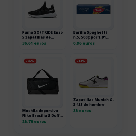
Puma SOFTRIDE Enzo
Barilla Spaghetti
5 zapatillas de
n.5, 500g por 1,91
correr de carretera
euros
36.61 euros
0,96 euros
-26%
-43%
Zapatillas Munich G-
3 453 de hombre
35 euros
Mochila deportiva
Nike Brasilia S Duff
41L negra DM3976-
25.79 euros
010 1SIZE