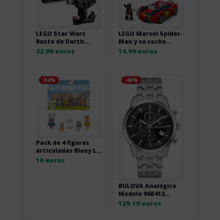
LEGO Star Wars
LEGO Marvel Spider-
Busto de Darth
Man y su coche
Vader para adultos
contra Wolverine
32.99 euros
14.99 euros
-54%
-40%
Pack de 4 figuras
articuladas Bluey Le
Pavlova
10 euros
BULOVA Analógico
Modelo 96B412
Sutton Chronograph
129.19 euros
Mens Watch 41mm
3ATM. Marca