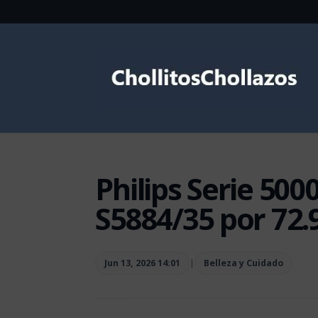
Philips Serie 500
S5884/35 por 72.
Jun 13, 2026 14:01
|
Belleza y Cuidado