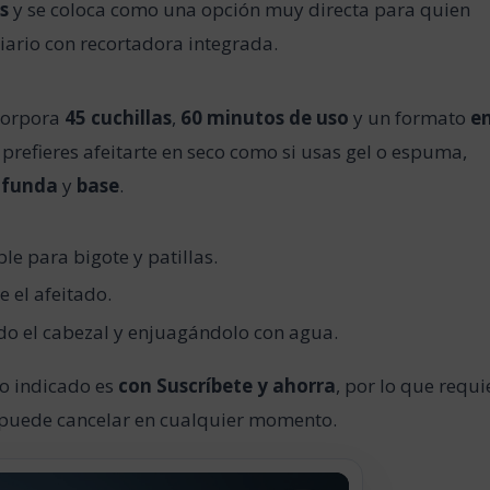
s
y se coloca como una opción muy directa para quien
iario con recortadora integrada.
ncorpora
45 cuchillas
,
60 minutos de uso
y un formato
e
i prefieres afeitarte en seco como si usas gel o espuma,
e
funda
y
base
.
e para bigote y patillas.
 el afeitado.
ndo el cabezal y enjuagándolo con agua.
io indicado es
con Suscríbete y ahorra
, por lo que requi
e puede cancelar en cualquier momento.