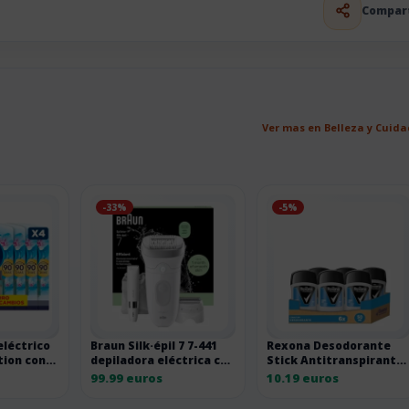
Compar
Ver mas en Belleza y Cuid
-33%
-5%
léctrico
Braun Silk·épil 7 7-441
Rexona Desodorante
tion con
depiladora eléctrica con
Stick Antitranspirante
cabezal de masaje
para hombre Cobalt Dry
99.99 euros
10.19 euros
50ml – Pack de 6