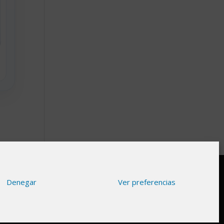
Denegar
Ver preferencias
gnifica que si haces clic en algunos de nuestros
racias por apoyar nuestro trabajo para seguir