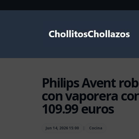
Philips Avent rob
con vaporera co
109.99 euros
Jun 14, 2026 15:00
|
Cocina