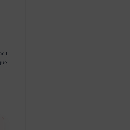
o
ácil
 que