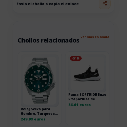
Envia el chollo o copia el enlace
Ver mas en Moda
Chollos relacionados
-51%
Puma SOFTRIDE Enzo
5 zapatillas de
correr de carretera
36.61 euros
Reloj Seiko para
Hombre, Turquesa,
Sport, 1K1
249.99 euros