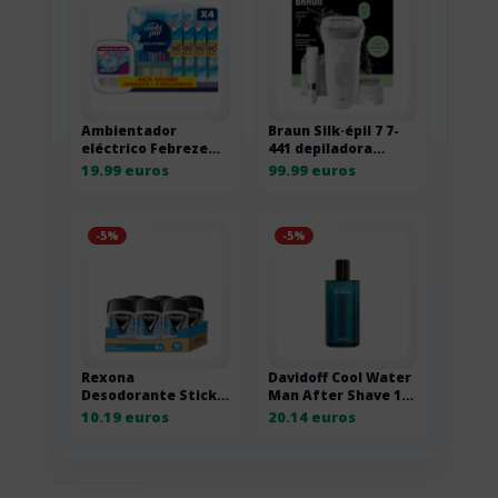
Ambientador
Braun Silk·épil 7 7-
eléctrico Febreze
441 depiladora
3Volution con
eléctrica con
19.99 euros
99.99 euros
recambios
cabezal de masaje
-5%
-5%
Rexona
Davidoff Cool Water
Desodorante Stick
Man After Shave 125
Antitranspirante
ml 125ML
10.19 euros
20.14 euros
para hombre Cobalt
Dry 50ml – Pack de 6