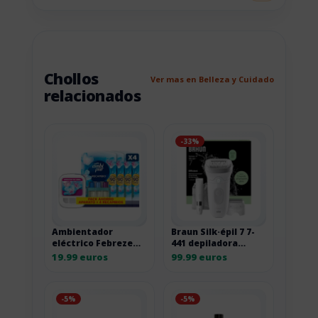
Chollos
Ver mas en Belleza y Cuidado
relacionados
-33%
Ambientador
Braun Silk·épil 7 7-
eléctrico Febreze
441 depiladora
3Volution con
eléctrica con
19.99 euros
99.99 euros
recambios
cabezal de masaje
-5%
-5%