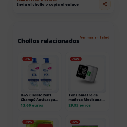
Envia el chollo o copia el enlace
Ver mas en Salud
Chollos relacionados
-5%
-14%
H&S Classic 2en1
Tensiómetro de
Champú Anticaspa
muñeca Medisana
+Acondicionador
BW 360 connect
13.66 euros
29.95 euros
Limpieza Profunda
Bluetooth
Pack 2 x 800 ml
-89%
-5%