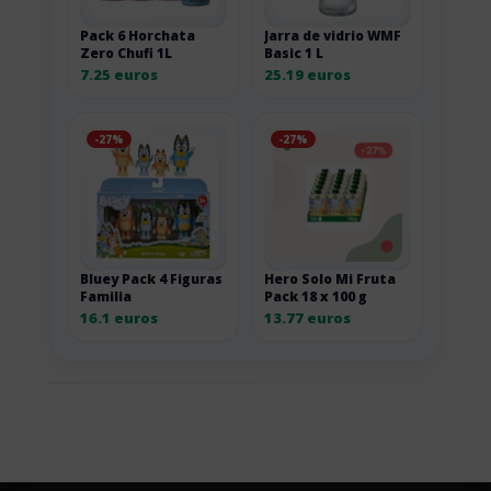
Pack 6 Horchata
Jarra de vidrio WMF
Zero Chufi 1L
Basic 1 L
7.25 euros
25.19 euros
-27%
-27%
Bluey Pack 4 Figuras
Hero Solo Mi Fruta
Familia
Pack 18 x 100 g
16.1 euros
13.77 euros