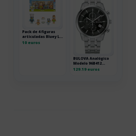
Pack de 4 figuras
articuladas Bluey Le
Pavlova
10 euros
BULOVA Analógico
Modelo 96B412
Sutton Chronograph
129.19 euros
Mens Watch 41mm
3ATM. Marca