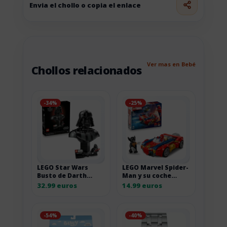
Envia el chollo o copia el enlace
Ver mas en Bebé
Chollos relacionados
-34%
-25%
LEGO Star Wars
LEGO Marvel Spider-
Busto de Darth
Man y su coche
Vader para adultos
contra Wolverine
32.99 euros
14.99 euros
-54%
-40%