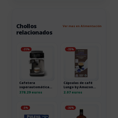
Chollos
Ver mas en Alimentación
relacionados
-31%
-35%
Cafetera
Cápsulas de café
superautomática
Lungo by Amazon
Philips 2300 LatteGo
compatibles con
378.29 euros
2.07 euros
Cromo Blanco
Nespresso, 20
unidades
-5%
-36%