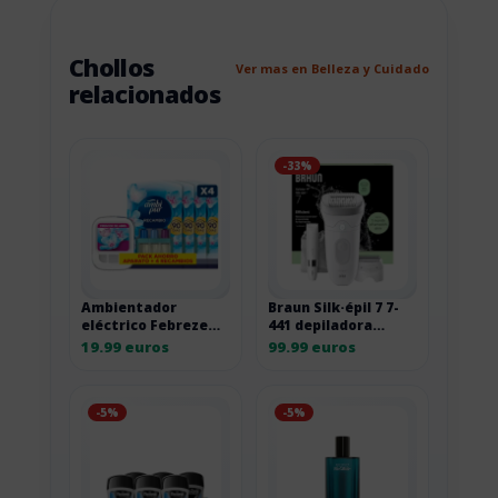
Chollos
Ver mas en Belleza y Cuidado
relacionados
-33%
Ambientador
Braun Silk·épil 7 7-
eléctrico Febreze
441 depiladora
3Volution con
eléctrica con
19.99 euros
99.99 euros
recambios
cabezal de masaje
-5%
-5%