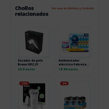
Chollos
Ver mas en Belleza y Cuidado
relacionados
Secador de pelo
Ambientador
Braun HD2.21
eléctrico Febreze
3Volution con
24.9 euros
19.99 euros
recambios
-33%
-5%