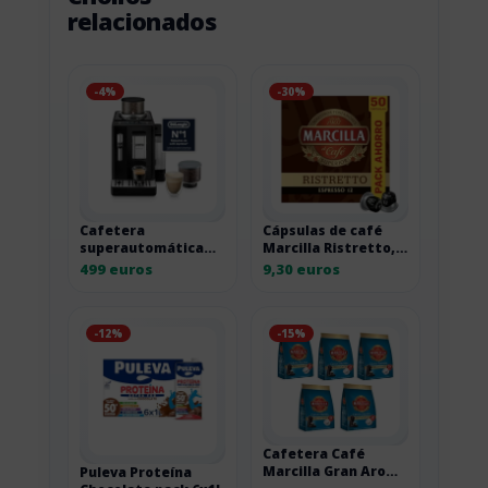
relacionados
-4%
-30%
Cafetera
Cápsulas de café
superautomática
Marcilla Ristretto,
De’Longhi Rivelia
pack ahorro 2 por
499 euros
9,30 euros
EXAM440.35.B negra
18,60 euros
-12%
-15%
Cafetera Café
Marcilla Gran Aroma
Puleva Proteína