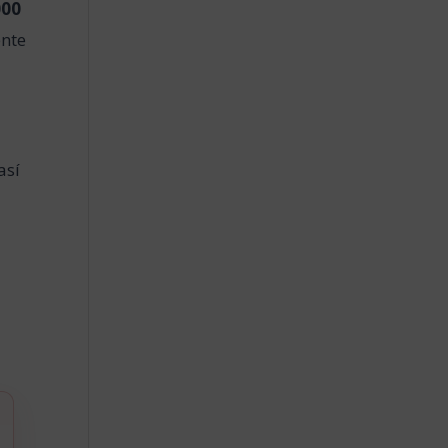
000
ente
 así