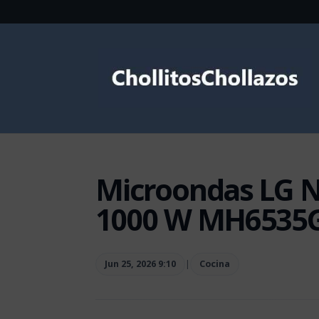
Microondas LG Ne
1000 W MH6535GI
Jun 25, 2026 9:10
|
Cocina