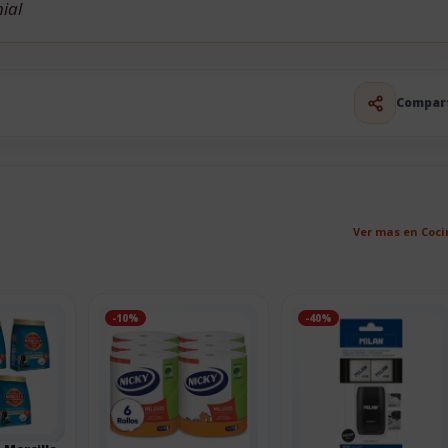
ial
Compar
Ver mas en Coc
-10%
-40%