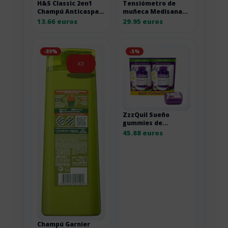
H&S Classic 2en1
Tensiómetro de
Champú Anticaspa
muñeca Medisana
+Acondicionador
BW 360 connect
13.66 euros
29.95 euros
Limpieza Profunda
Bluetooth
Pack 2 x 800 ml
-89%
-5%
ZzzQuil Sueño
gummies de
melatonina frutos
45.88 euros
del bosque, 2×72
unidades
Champú Garnier